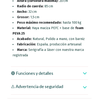
Altura (curvatura máxima):
20 cm
Radio de cuerda:
85 cm
Ancho:
32 cm
Grosor:
1,5 cm
Peso máximo recomendado:
hasta 100 kg
Material:
Haya maciza PEFC + base de
foam
PEVA 25
Acabado:
Natural, Pulido a mano, con barniz
Fabricación:
España, producción artesanal
Marca:
Serigrafía a láser con nuestra marca
registrada
🔵 Funciones y detalles
⚠️ Advertencia de seguridad