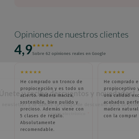
Opiniones de nuestros clientes
4,9
★★★★★
Sobre 62 opiniones reales en Google
★★★★★
★★★★★
He comprado un tronco de
He comprado e
propiocepción y es todo un
propioceptivo 
Únete y recibe descuentos y novedades!
acierto. Madera maciza,
una calidad ex
sostenible, bien pulido y
acabados perfe
a newsletter y te damos tu código de descuento para tu pri
precioso. Además viene con
madera natural
Correo electrónico
5 clases de regalo.
con la compra!
Absolutamente
recomendable.