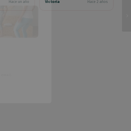
Hace un año
Victoria
Hace 2 años
 email.