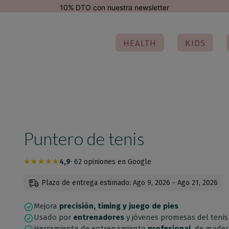
modal-check
10% DTO con nuestra newsletter
HEALTH
KIDS
Puntero de tenis
★★★★★
4,9
· 62 opiniones en Google
Plazo de entrega estimado: Ago 9, 2026 - Ago 21, 2026
Mejora
precisión, timing y juego de pies
Usado por
entrenadores
y jóvenes promesas del tenis
Herramienta de entrenamiento
profesional
, de mader