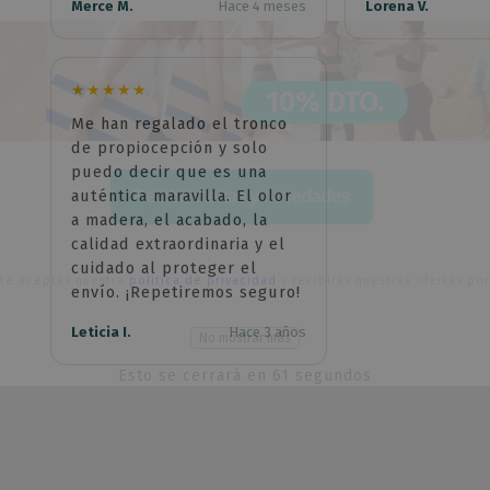
Merce M.
Hace 4 meses
Lorena V.
★★★★★
10% DTO.
Me han regalado el tronco
de propiocepción y solo
puedo decir que es una
auténtica maravilla. El olor
Recibir ofertas y novedades
a madera, el acabado, la
calidad extraordinaria y el
cuidado al proteger el
irte aceptas nuestra
política de privacidad
y recibirás nuestras ofertas por
envío. ¡Repetiremos seguro!
Leticia I.
Hace 3 años
No mostrar más
Esto se cerrará en
61
segundos