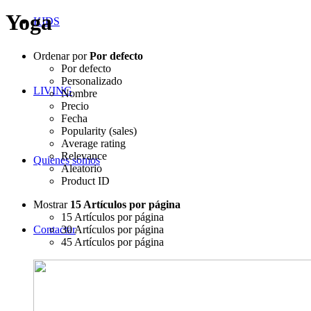
Yoga
KIDS
Ordenar por
Por defecto
Por defecto
Personalizado
LIVING
Nombre
Precio
Fecha
Popularity (sales)
Average rating
Relevance
Quienes somos
Aleatorio
Product ID
Mostrar
15 Artículos por página
15 Artículos por página
Contactar
30 Artículos por página
45 Artículos por página